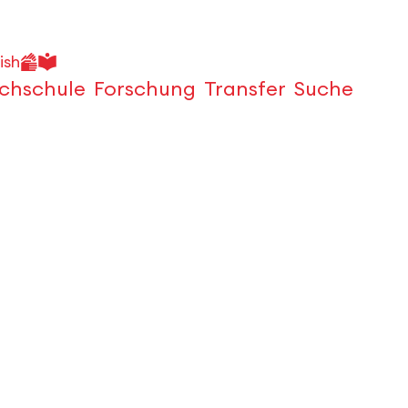
ish
chschule
Forschung
Transfer
Suche
Öffnen