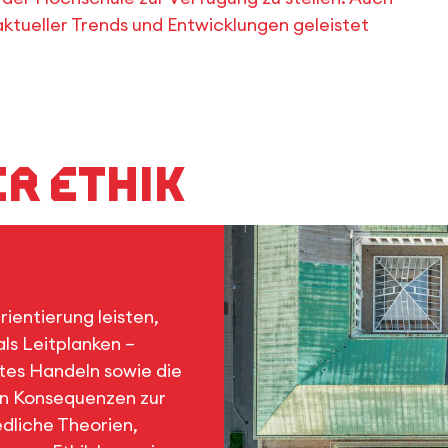
aktueller Trends und Entwicklungen geleistet
er Ethik
rientierung leisten,
ls Leitplanken –
htes Handeln sowie die
en Konsequenzen zur
edliche Theorien,