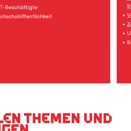
S
T-Beschäftigte
V
chschulöffentlichkeit
Z
U
B
len Themen und
ngen