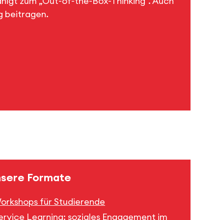
ähigt zum „Out-of-the-Box-Thinking“. Auch
g beitragen.
sere Formate
orkshops für Studierende
ervice Learning: soziales Engagement im