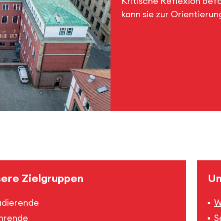
Kritische Reflexion bef
kann sie zur Orientierun
ere Zielgruppen
Un
udierende
W
hrende
S