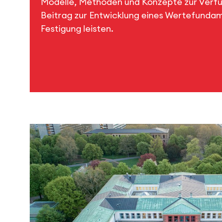
Modelle, Methoden und Konzepte zur Verfüg
Beitrag zur Entwicklung eines Wertefundam
Festigung leisten.