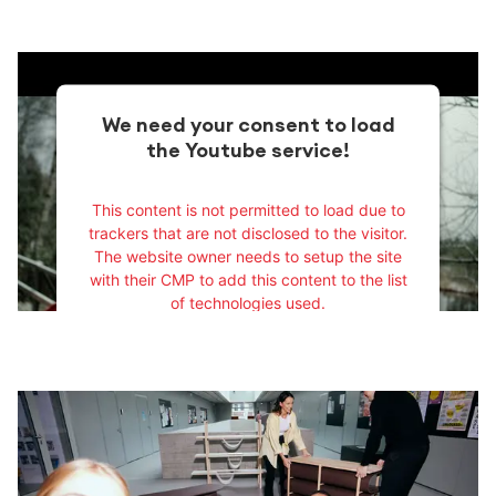
We need your consent to load
the Youtube service!
This content is not permitted to load due to
trackers that are not disclosed to the visitor.
The website owner needs to setup the site
with their CMP to add this content to the list
of technologies used.
Powered by
Usercentrics Consent
Management Platform