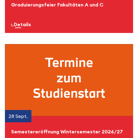
Graduierungsfeier Fakultäten A und C
zur Seite für mehr
Details
28 Sept.
Semestereröffnung Wintersemester 2026/27