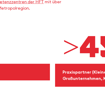
tenzzentren der HFT
mit über
Metropolregion.
>4
Praxispartner (Klei
Großunternehmen, 