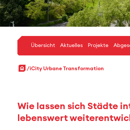
Übersicht
Aktuelles
Projekte
Abgesc
Startseite
iCity Urbane Transformation
Wie lassen sich Städte in
lebenswert weiterentwic