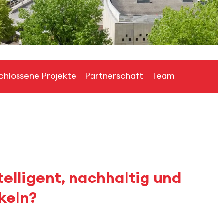
hlossene Projekte
Partnerschaft
Team
telligent, nachhaltig und
keln?