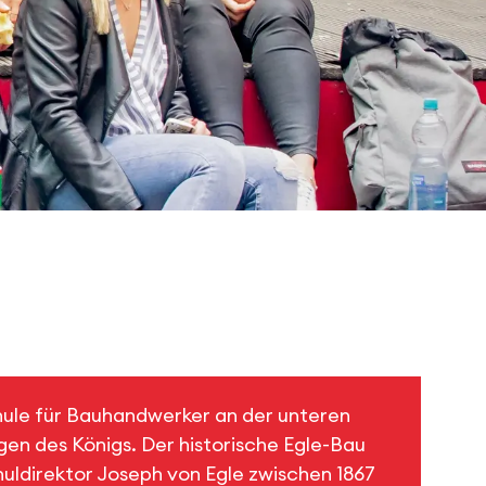
ule für Bauhandwerker an der unteren
en des Königs. Der historische Egle-Bau
uldirektor Joseph von Egle zwischen 1867