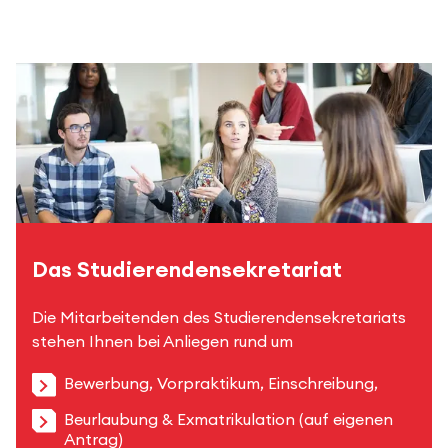
Das Studierendensekretariat
Die Mitarbeitenden des Studierendensekretariats
stehen Ihnen bei Anliegen rund um
Bewerbung, Vorpraktikum, Einschreibung,
Beurlaubung & Exmatrikulation (auf eigenen
Antrag)