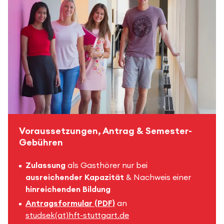
Voraussetzungen, Antrag & Semester-
Gebühren
Zulassung
als Gasthörer nur bei
ausreichender Kapazität
& Nachweis einer
hinreichenden Bildung
Antragsformular (PDF)
an
studsek(at)hft-stuttgart.de