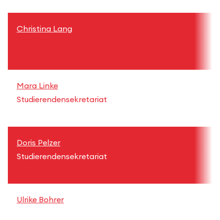
Christina Lang
t
+
Mara Linke
m
Studierendensekretariat
+
Doris Pelzer
d
Studierendensekretariat
+
Ulrike Bohrer
u
+