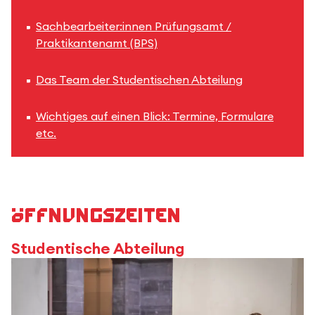
Sachbearbeiter:innen Prüfungsamt /
Praktikantenamt (BPS)
Das Team der Studentischen Abteilung
Wichtiges auf einen Blick: Termine, Formulare
etc.
Öffnungszeiten
Studentische Abteilung