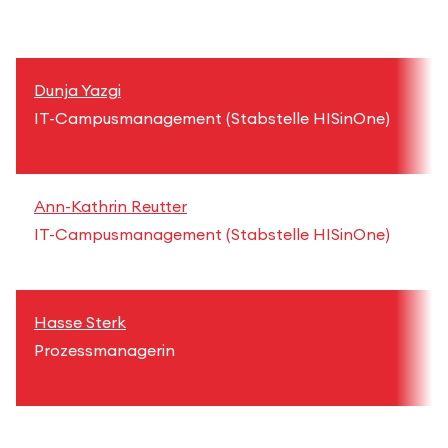
+
Dunja Yazgi
d
IT-Campusmanagement (Stabstelle HISinOne)
+
Ann-Kathrin Reutter
a
IT-Campusmanagement (Stabstelle HISinOne)
+
Hasse Sterk
h
Prozessmanagerin
+