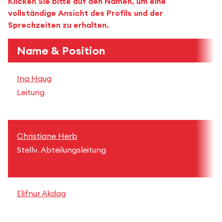
Klicken Sie bitte auf den Namen, um eine
vollständige Ansicht des Profils und der
Sprechzeiten zu erhalten.
Name & Position
Ina Haug
i
Leitung
+
Christiane Herb
c
Stellv. Abteilungsleitung
+
Elifnur Akdag
e
+