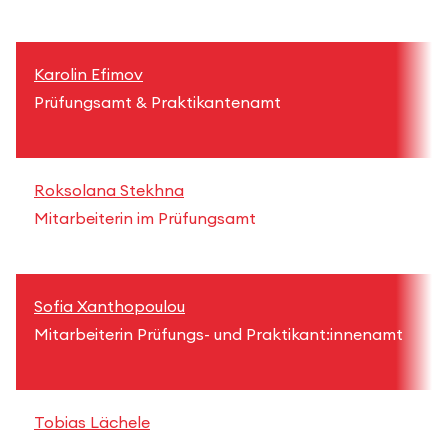
Karolin Efimov
+
Prüfungsamt & Praktikantenamt
Roksolana Stekhna
r
Mitarbeiterin im Prüfungsamt
+
Sofia Xanthopoulou
s
Mitarbeiterin Prüfungs- und Praktikant:innenamt
+
Tobias Lächele
t