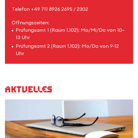
Telefon +49 711 8926 2695 / 2302
Öffnungszeiten:
Prüfungsamt 1 (Raum
1.102
): Mo/Mi/Do von 10–
13 Uhr
Prüfungsamt 2 (Raum
1.102
): Mo/Do von 9-12
Uhr
Aktuelles