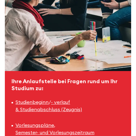
Ihre Anlaufstelle bei Fragen rund um Ihr
Studium zu:
Studienbeginn
/
- verlauf
& Studienabschluss (Zeugnis)
Vorlesungspläne
,
Semester- und Vorlesungszeitraum