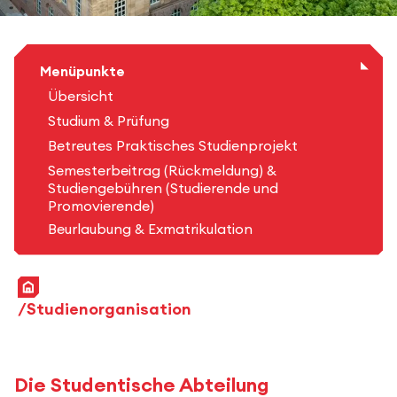
Menüpunkte
Übersicht
Studium & Prüfung
Betreutes Praktisches Studienprojekt
Semesterbeitrag (Rückmeldung) &
Studiengebühren (Studierende und
Promovierende)
Beurlaubung & Exmatrikulation
Startseite
Studienorganisation
Die Studentische Abteilung