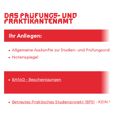
Das Prüfungs- und
Praktikantenamt
Ihr Anliegen:
Allgemeine Auskünfte zur Studien- und Prüfungsordnu
Notenspiegel
BAföG - Bescheinigungen
Betreutes Praktisches Studienprojekt (BPS)
- KEIN Vo