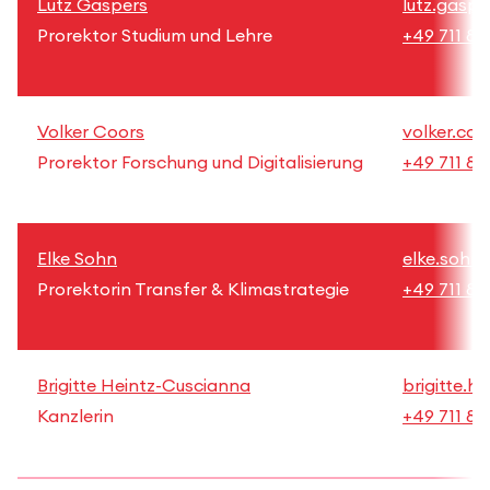
Lutz Gaspers
lutz.gaspe
Prorektor Studium und Lehre
+49 711 89
Volker Coors
volker.coo
Prorektor Forschung und Digitalisierung
+49 711 89
Elke Sohn
elke.sohn@
Prorektorin Transfer & Klimastrategie
+49 711 89
Brigitte Heintz-Cuscianna
brigitte.h
Kanzlerin
+49 711 89