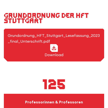
Grundordnung der HFT
Stuttgart
PDF-Format
Grundordnung_HFT_Stuttgart_Lesefassung_2023
_final_Unterschrift.pdf
Download
125
Professorinnen & Professoren