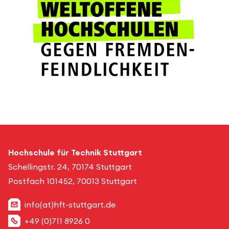
Hochschule für Technik Stuttgart
Schellingstr. 24, 70174 Stuttgart
Postfach 101452, 70013 Stuttgart
info(at)hft-stuttgart.de
+49 (0)711 8926 0