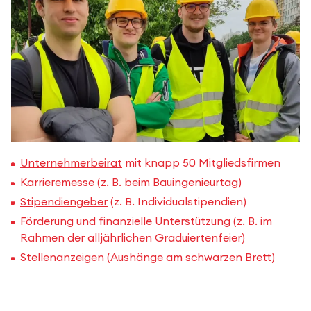
Unternehmerbeirat
mit knapp 50 Mitgliedsfirmen
Karrieremesse (z. B. beim Bauingenieurtag)
Stipendiengeber
(z. B. Individualstipendien)
Förderung und finanzielle Unterstützung
(z. B. im
Rahmen der alljährlichen Graduiertenfeier)
Stellenanzeigen (Aushänge am schwarzen Brett)