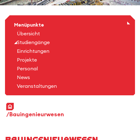
Menüpunkte
Übersicht
Studiengänge
Einrichtungen
Projekte
Personal
News
Veranstaltungen
Startseite
Bauingenieurwesen