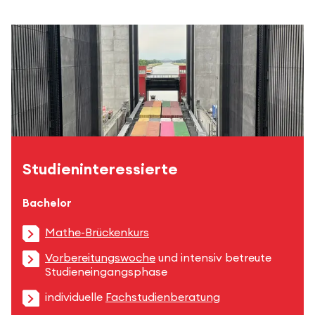
Studieninteressierte
Bachelor
Mathe-Brückenkurs
Vorbereitungswoche
und intensiv betreute
Studieneingangsphase
individuelle
Fachstudienberatung