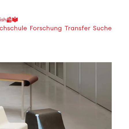
ish
chschule
Forschung
Transfer
Suche
Öffnen