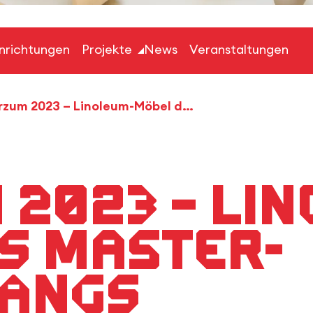
inrichtungen
Projekte
News
Veranstaltungen
Interzum 2023 – Linoleum-Möbel des Master-Studiengangs Innenarchitektur auf dem forbo Messestand
 2023 – Li
s Master-
gangs