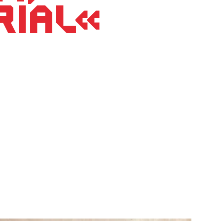
rial«