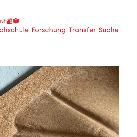
ish
chschule
Forschung
Transfer
Suche
Öffnen