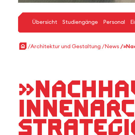
Übersicht
Studiengänge
Personal
E
Startseite
Architektur und Gestaltung
News
»Nachhal
Innenarc
Strategi