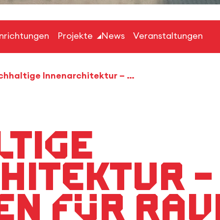
inrichtungen
Projekte
News
Veranstaltungen
»Nachhaltige Innenarchitektur – Strategien für Raum, Struktur und Material«
tige
hitektur –
en für Rau