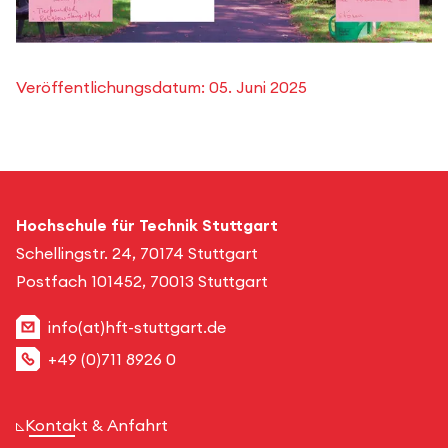
Veröffentlichungsdatum:
05. Juni 2025
Hochschule für Technik Stuttgart
Schellingstr. 24, 70174 Stuttgart
Postfach 101452, 70013 Stuttgart
info(at)hft-stuttgart.de
+49 (0)711 8926 0
Kontakt & Anfahrt