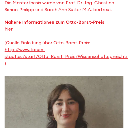
Die Masterthesis wurde von Prof. Dr.-Ing. Christina
Simon-Philipp und Sarah Ann Sutter M.A. bertreut.
Nähere Informationen zum Otto-Borst-Preis
hier
(Quelle Einleitung über Otto-Borst-Preis:
http://www.forum-
stadt.eu/start/Otto_Borst_Preis/Wissenschaftspreis.ht
)