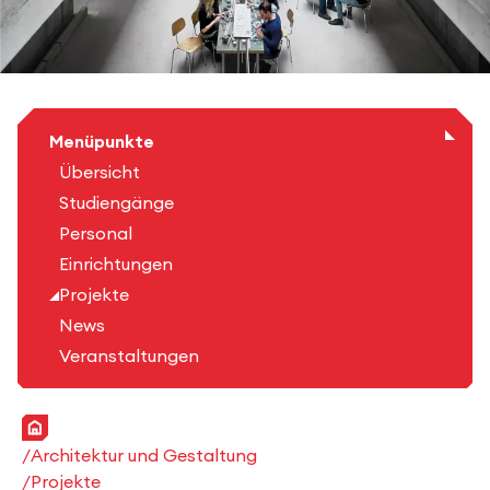
Menüpunkte
Übersicht
Studiengänge
Personal
Einrichtungen
Projekte
News
Veranstaltungen
Startseite
Architektur und Gestaltung
Projekte