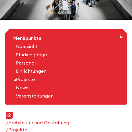
Menüpunkte
Übersicht
Studiengänge
Personal
Einrichtungen
Projekte
News
Veranstaltungen
Startseite
Architektur und Gestaltung
Projekte