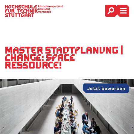
Hauptnavigation
Master Stadtplanung |
Change: Space
Ressource!
Jetzt bewerben