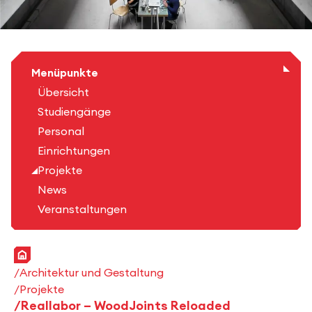
Menüpunkte
Übersicht
Studiengänge
Personal
Einrichtungen
Projekte
News
Veranstaltungen
Startseite
Architektur und Gestaltung
Projekte
Reallabor – WoodJoints Reloaded