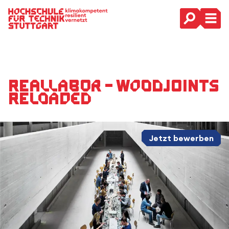
Hauptnavigation
Reallabor – WoodJoints
Reloaded
Jetzt bewerben