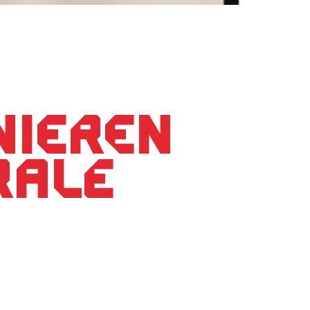
nieren
rale