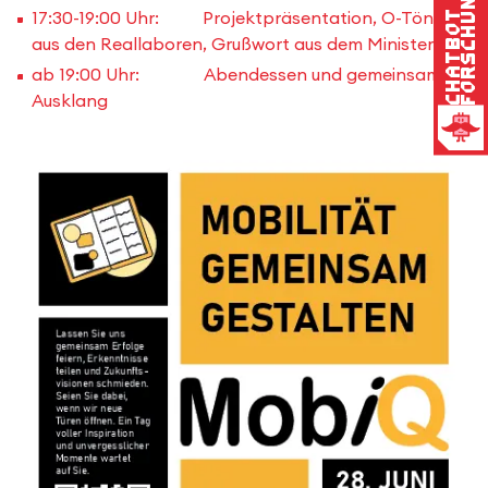
Forschung
17:30-19:00 Uhr: Projektpräsentation, O-Töne
Chatbot
aus den Reallaboren, Grußwort aus dem Ministerium
ab 19:00 Uhr: Abendessen und gemeinsamer
Ausklang