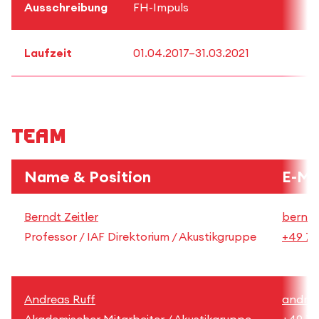
Ausschreibung
FH-Impuls
Laufzeit
01.04.2017–31.03.2021
Team
Name & Position
E-Ma
Berndt Zeitler
berndt
Professor / IAF Direktorium / Akustikgruppe
+49 71
Andreas Ruff
andrea