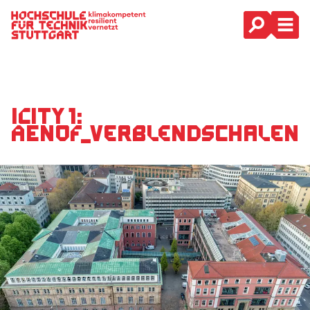
Hauptnavigation
iCity 1:
AenoF_Verblendschalen