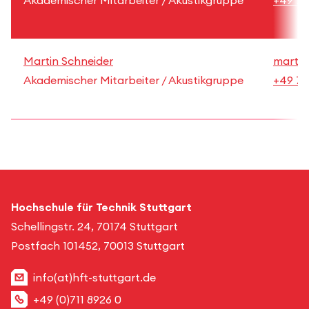
Akademischer Mitarbeiter / Akustikgruppe
+49 71
Martin Schneider
martin
Akademischer Mitarbeiter / Akustikgruppe
+49 71
Hochschule für Technik Stuttgart
Schellingstr. 24, 70174 Stuttgart
Postfach 101452, 70013 Stuttgart
info(at)hft-stuttgart.de
+49 (0)711 8926 0