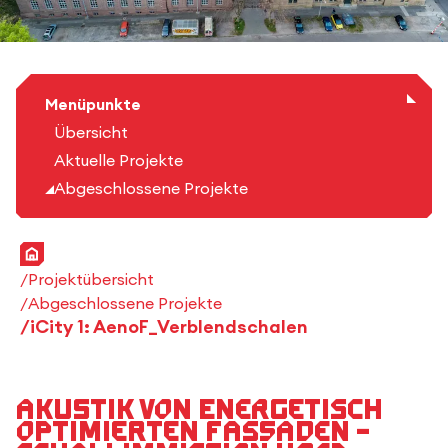
Menüpunkte
Übersicht
Aktuelle Projekte
Abgeschlossene Projekte
Startseite
Projektübersicht
Abgeschlossene Projekte
iCity 1: AenoF_Verblendschalen
Akustik von energetisch
optimierten Fassaden –