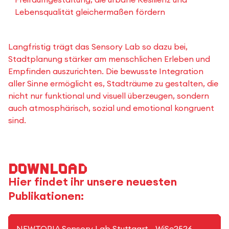
Lebensqualität gleichermaßen fördern
Langfristig trägt das Sensory Lab so dazu bei,
Stadtplanung stärker am menschlichen Erleben und
Empfinden auszurichten. Die bewusste Integration
aller Sinne ermöglicht es, Stadträume zu gestalten, die
nicht nur funktional und visuell überzeugen, sondern
auch atmosphärisch, sozial und emotional kongruent
sind.
Download
Hier findet ihr unsere neuesten
Publikationen:
PDF-Format
NEWTOPIA Sensory Lab Stuttgart - WiSe2526