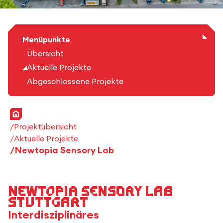
Menüpunkte
Übersicht
Aktuelle Projekte
Abgeschlossene Projekte
Startseite
Projektübersicht
Aktuelle Projekte
Newtopia Sensory Lab
Newtopia Sensory Lab
Stuttgart
Interdisziplinäres