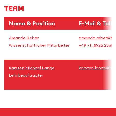
Team
Name & Position
E-Mail & Tele
Amando Reber
amando.reber@hft-
Wissenschaftlicher Mitarbeiter
+49 711 8926 2365
Karsten Michael Lange
karsten.lange@hft-
Lehrbeauftragter