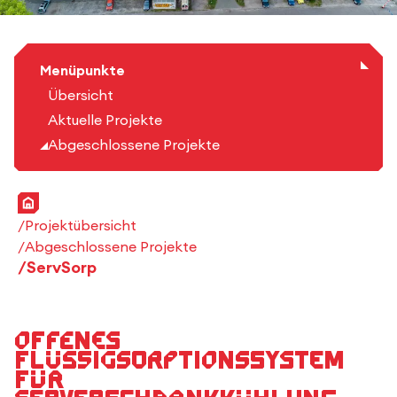
Menüpunkte
Übersicht
Aktuelle Projekte
Abgeschlossene Projekte
Startseite
Projektübersicht
Abgeschlossene Projekte
ServSorp
Offenes
Flüssigsorptionssystem
für