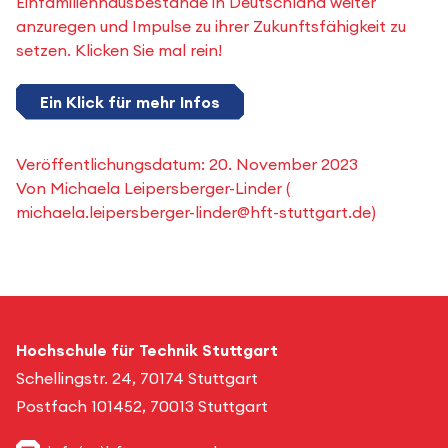
Einfamilienhausbestände in Deutschland weiter
anzuregen und Impulse zu ihrer Zukunftsfähigkeit zu
setzen. Klicken Sie mal rein!
Ein Klick für mehr Infos
Veröffentlichungsdatum:
20. November 2023
Von
Michaela Leipersberger-Linder
(
michaela.leipersberger-linder@hft-stuttgart.de
)
Hochschule für Technik Stuttgart
Schellingstr. 24, 70174 Stuttgart
Postfach 101452, 70013 Stuttgart