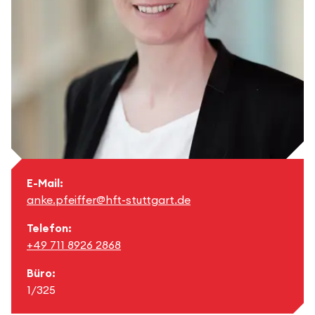
E-Mail:
anke.pfeiffer@hft-stuttgart.de
Telefon:
+49 711 8926 2868
Büro:
1/325