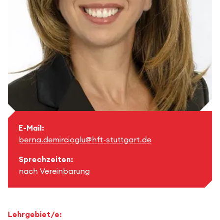
E-Mail:
berna.demircioglu@hft-stuttgart.de
Sprechzeiten:
nach Vereinbarung
Lehrgebiet/e: