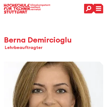
Hauptnavigation
Berna Demircioglu
Lehrbeauftragter