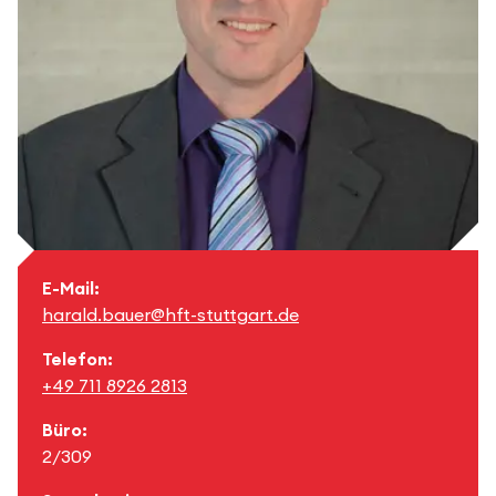
E-Mail:
harald.bauer@hft-stuttgart.de
Telefon:
+49 711 8926 2813
Büro:
2/309