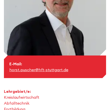
E-Mail:
horst.puscher@hft-stuttgart.de
Lehrgebiet/e:
Kreislaufwirtschaft
Abfalltechnik
Fortbildung