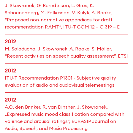
J. Skowronek, G. Berndtsson, L. Gros, K.
Schoenenberg, M. Folkesson, V. Kulyk, A. Raake,
“Proposed non-normative appendices for draft
recommendation P.AMT”, ITU-T COM 12 – C 319 – E
2012
M. Soloducha, J. Skowronek, A. Raake, S. Möller,
“Recent activities on speech quality assessment”, ETSI
2012
ITU-T Recommendation P.1301 - Subjective quality
evaluation of audio and audiovisual telemeetings
2012
A.C. den Brinker, R. van Dinther, J. Skowronek,
„Expressed music mood classification compared with
valence and arousal ratings”, EURASIP Journal on
Audio, Speech, and Music Processing