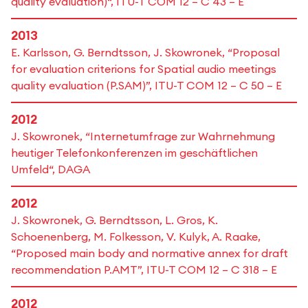
quality evaluation)“, ITU-T COM 12 – C 43 – E
2013
E. Karlsson, G. Berndtsson, J. Skowronek, “Proposal
for evaluation criterions for Spatial audio meetings
quality evaluation (P.SAM)”, ITU-T COM 12 – C 50 – E
2012
J. Skowronek, “Internetumfrage zur Wahrnehmung
heutiger Telefonkonferenzen im geschäftlichen
Umfeld“, DAGA
2012
J. Skowronek, G. Berndtsson, L. Gros, K.
Schoenenberg, M. Folkesson, V. Kulyk, A. Raake,
“Proposed main body and normative annex for draft
recommendation P.AMT”, ITU-T COM 12 – C 318 – E
2012