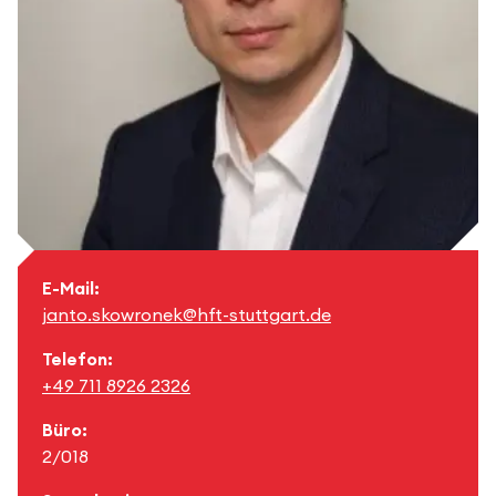
E-Mail:
janto.skowronek@hft-stuttgart.de
Telefon:
+49 711 8926 2326
Büro:
2/018