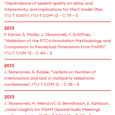
“Dependence of speech quality on delay and
interactivity, and implications for the E model (Rec.
ITU-T G.107)”, ITU-T COM 12 – C 79 – E
2013
F. Köster, S. Möller, J. Skowronek, F. Schiffner,
“Validation of the P.TCA Annotation Methodology and
Comparison to Perceptual Dimensions from P.AMD”,
ITU-T COM 12 – C 40 – E
2013
J. Skowronek, A. Raake, “Update on Number of
interlocutors and QoE in multiparty telephone
conferences”, ITU-T COM 12 – C 35 – E
2013
J. Skowronek, H. Wierstorf, G. Berndtsson, E. Karlsson,
„Initial Insights for P.SAM (Spatial Audio Meetings