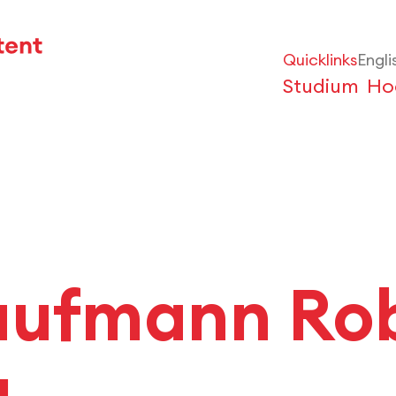
Quicklinks
Engli
Studium
Ho
aufmann Ro