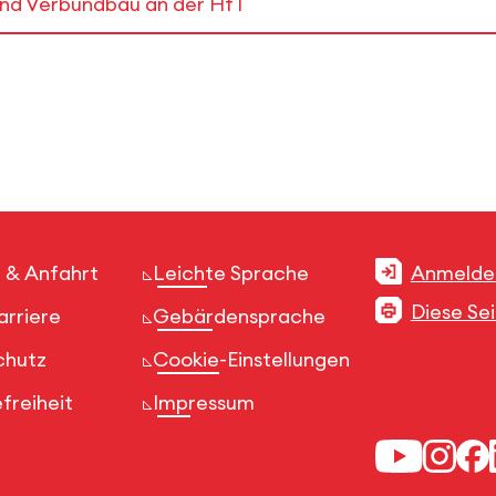
 und Verbundbau an der HfT
 & Anfahrt
Leichte Sprache
Anmelde
Diese Se
arriere
Gebärdensprache
chutz
Cookie-Einstellungen
freiheit
Impressum