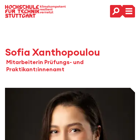
Hauptnavigation
Sofia Xanthopoulou
Mitarbeiterin Prüfungs- und
Praktikant:innenamt