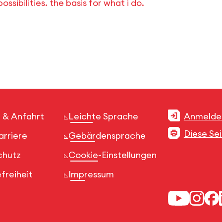
sibilities. the basis for what i do.
 & Anfahrt
Leichte Sprache
Anmelde
Diese Se
arriere
Gebärdensprache
chutz
Cookie-Einstellungen
freiheit
Impressum