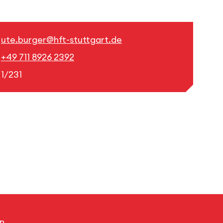
ute.burger@hft-stuttgart.de
+49 711 8926 2392
1/231
n