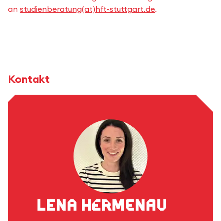
an
studienberatung(at)hft-stuttgart.de
.
Kontakt
Lena Hermenau