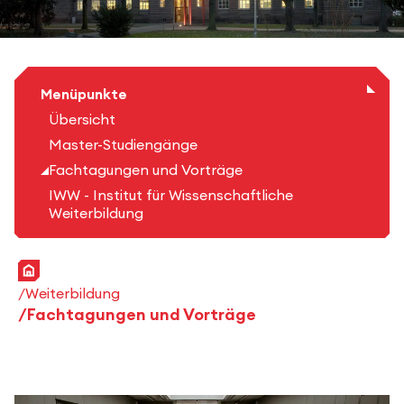
Menüpunkte
Übersicht
Master-Studiengänge
Fachtagungen und Vorträge
IWW - Institut für Wissenschaftliche
Weiterbildung
Startseite
Weiterbildung
Fachtagungen und Vorträge