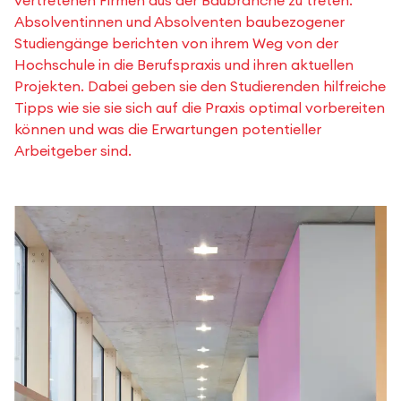
vertretenen Firmen aus der Baubranche zu treten.
Absolventinnen und Absolventen baubezogener
Studiengänge berichten von ihrem Weg von der
Hochschule in die Berufspraxis und ihren aktuellen
Projekten. Dabei geben sie den Studierenden hilfreiche
Tipps wie sie sie sich auf die Praxis optimal vorbereiten
können und was die Erwartungen potentieller
Arbeitgeber sind.