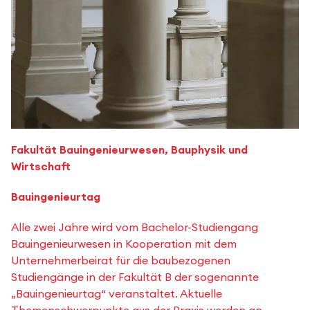
Fakultät Bauingenieurwesen, Bauphysik und
Wirtschaft
Bauingenieurtag
Alle zwei Jahre wird vom Bachelor-Studiengang
Bauingenieurwesen in Kooperation mit dem
Unternehmerbeirat für die baubezogenen
Studiengänge in der Fakultät B der sogenannte
„Bauingenieurtag“ veranstaltet. Aktuelle