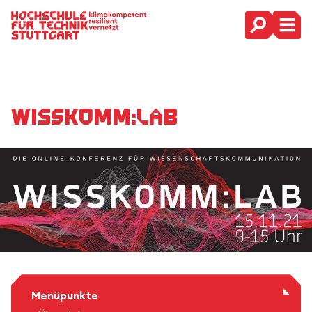
Hauptnavigation
Wisskomm:Lab
Menüpunkte