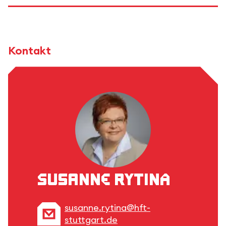
Kontakt
Susanne Rytina
susanne.rytina@hft-
stuttgart.de