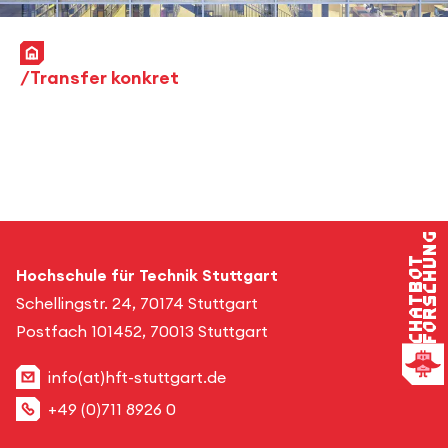
Startseite
Transfer konkret
Forschung
Chatbot
Hochschule für Technik Stuttgart
Schellingstr. 24, 70174 Stuttgart
Postfach 101452, 70013 Stuttgart
info(at)hft-stuttgart.de
+49 (0)711 8926 0