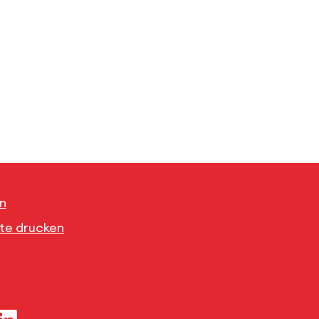
n
ite drucken