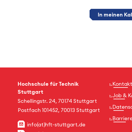
In meinen Ka
Hochschule für Technik
Kontakt
Stuttgart
Job & K
Schellingstr. 24, 70174 Stuttgart
Datens
Postfach 101452, 70013 Stuttgart
Barriere
info(at)hft-stuttgart.de