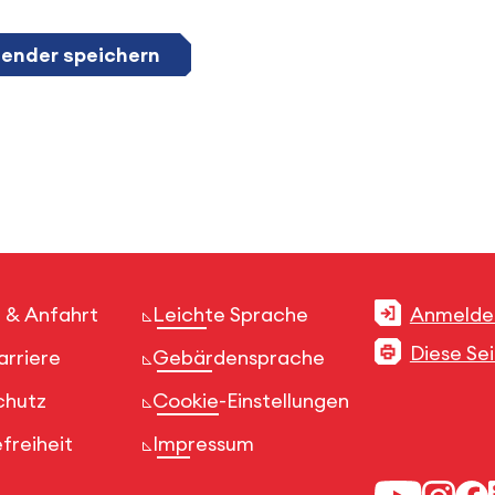
lender speichern
 & Anfahrt
Leichte Sprache
Anmelde
Diese Se
arriere
Gebärdensprache
chutz
Cookie-Einstellungen
freiheit
Impressum