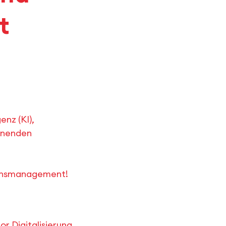
t
enz (KI),
annenden
tionsmanagement!
r Digitalisierung