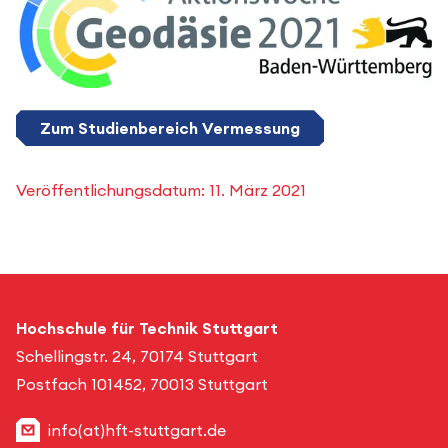
Zum Studienbereich Vermessung
Veröffentlichungsdatum:
11. März 2021
Hochschule für Technik Stuttgart
Schellingstr. 24, 70174 Stuttgart
Postfach 101452, 70013 Stuttgart
info(at)hft-stuttgart.de