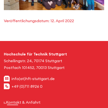
Veröffentlichungsdatum:
12. April 2022
Hochschule für Technik Stuttgart
Schellingstr. 24, 70174 Stuttgart
Postfach 101452, 70013 Stuttgart
info(at)hft-stuttgart.de
+49 (0)711 8926 0
Kontakt & Anfahrt