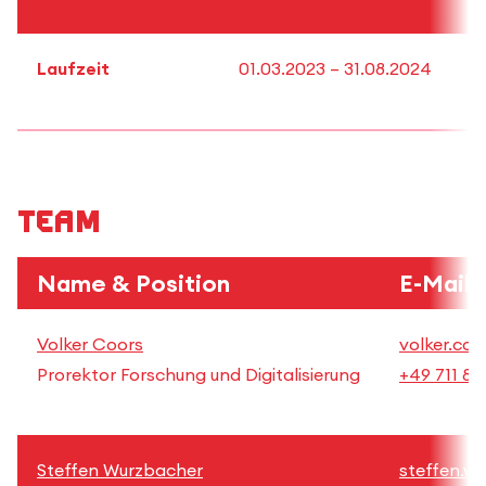
Laufzeit
01.03.2023 – 31.08.2024
Team
Name & Position
E-Mail 
Volker Coors
volker.coo
Prorektor Forschung und Digitalisierung
+49 711 89
Steffen Wurzbacher
steffen.w