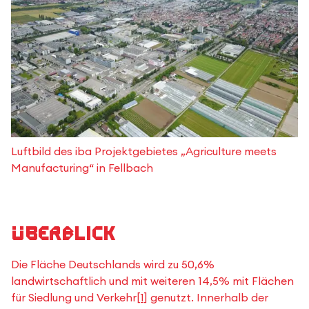
Luftbild des iba Projektgebietes „Agriculture meets
Manufacturing“ in Fellbach
Überblick
Die Fläche Deutschlands wird zu 50,6%
landwirtschaftlich und mit weiteren 14,5% mit Flächen
für Siedlung und Verkehr
[1]
genutzt. Innerhalb der