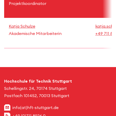
Projektkoordinator
Katja Schulze
katja.schu
Akademische Mitarbeiterin
+49 711 89
Hochschule für Technik Stuttgart
Schellingstr. 24, 70174 Stuttgart
Postfach 101452, 70013 Stuttgart
info(at)hft-stuttgart.de
+49 (0)711 8926 0