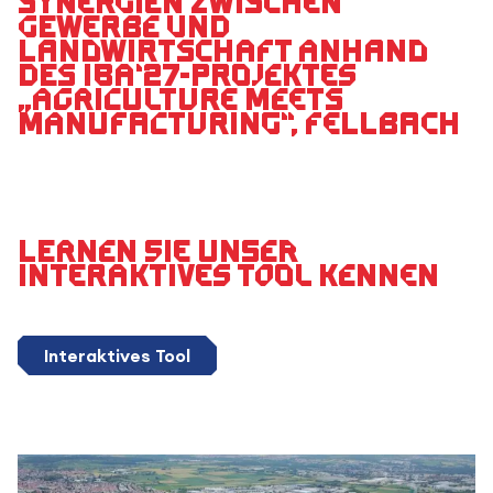
Synergien zwischen
Gewerbe und
Landwirtschaft anhand
des IBA‘27-Projektes
„AGRICULTURE meets
MANUFACTURING“, Fellbach
Lernen Sie unser
interaktives Tool kennen
Interaktives Tool