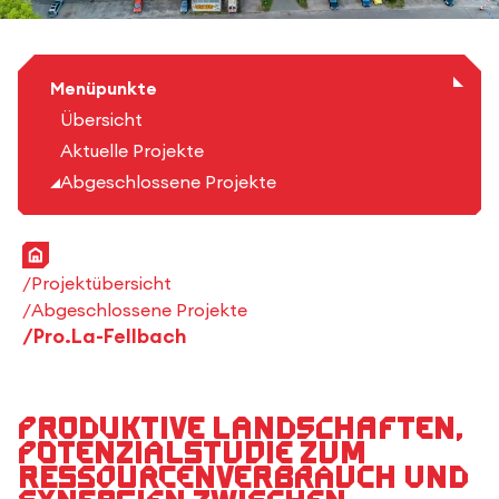
Menüpunkte
Übersicht
Aktuelle Projekte
Abgeschlossene Projekte
Startseite
Projektübersicht
Abgeschlossene Projekte
Pro.La-Fellbach
Produktive Landschaften,
Potenzialstudie zum
Ressourcenverbrauch und