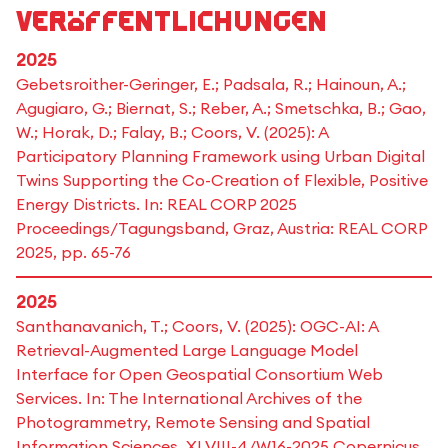
Veröffentlichungen
2025
Gebetsroither-Geringer, E.; Padsala, R.; Hainoun, A.;
Agugiaro, G.; Biernat, S.; Reber, A.; Smetschka, B.; Gao,
W.; Horak, D.; Falay, B.; Coors, V. (2025): A
Participatory Planning Framework using Urban Digital
Twins Supporting the Co-Creation of Flexible, Positive
Energy Districts. In: REAL CORP 2025
Proceedings/Tagungsband, Graz, Austria: REAL CORP
2025, pp. 65-76
2025
Santhanavanich, T.; Coors, V. (2025): OGC-AI: A
Retrieval-Augmented Large Language Model
Interface for Open Geospatial Consortium Web
Services. In: The International Archives of the
Photogrammetry, Remote Sensing and Spatial
Information Sciences, XLVIII-4/W16-2025 Copernicus