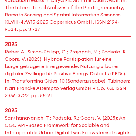
validation results in CityGML with the QualityADE. In:
The International Archives of the Photogrammetry,
Remote Sensing and Spatial Information Sciences,
XLVIII-4/W15-2025 Copernicus GmbH, ISSN 2194-
9034, pp. 31-37
2025
Reber, A.; Simon-Philipp, C.; Prajapati, M.; Padsala, R.;
Coors, V. (2025): Hybride Partizipation für eine
bürgergetragene Energiewende. Nutzung urbaner
digitaler Zwillinge für Positive Energy Districts (PEDs).
In: Transforming Cities, 10 (Sonderausgabe), Tübingen:
Narr Francke Attempto Verlag GmbH + Co. KG, ISSN
2366-3723, pp. 88-91
2025
Santhanavanich, T.; Padsala, R.; Coors, V. (2025): An
OGC API–Based Framework for Scalable and
Interoperable Urban Digital Twin Ecosystems: Insights