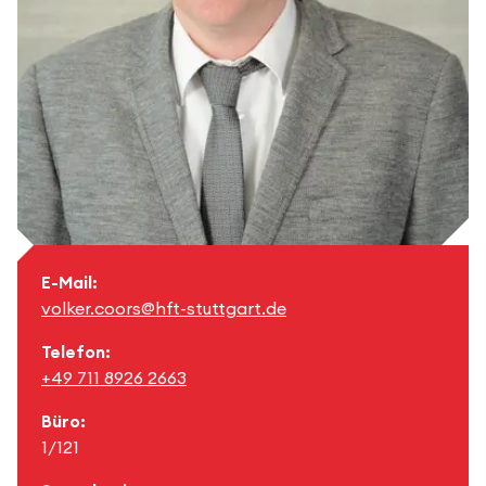
E-Mail:
volker.coors@hft-stuttgart.de
Telefon:
+49 711 8926 2663
Büro:
1/121