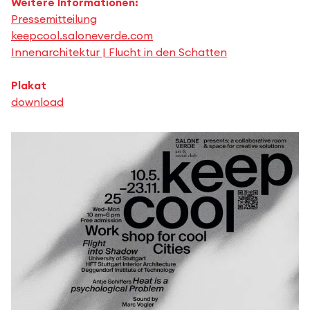
Weitere Informationen:
Pressemitteilung
keepcool.saloneverde.com
Innenarchitektur | Flucht in den Schatten
Plakat
download