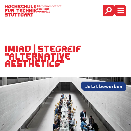
Hauptnavigation
IMIAD | Stegreif
"alternative
aesthetics"
Jetzt bewerben