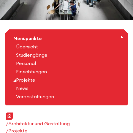
Menüpunkte
Übersicht
Studiengänge
Personal
Einrichtungen
Projekte
News
Veranstaltungen
Startseite
Architektur und Gestaltung
Projekte