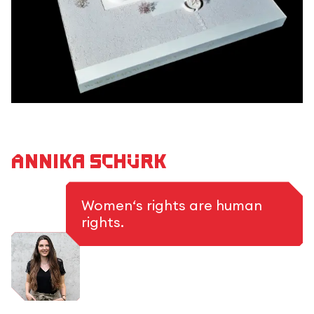
Annika Schürk
Women‘s rights are human
rights.