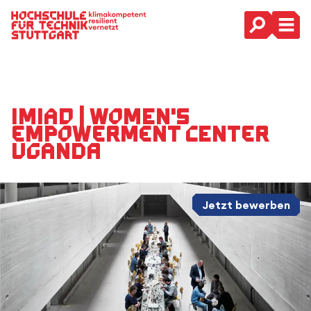
Hauptnavigation
IMIAD | Women's
Empowerment Center
Uganda
Jetzt bewerben