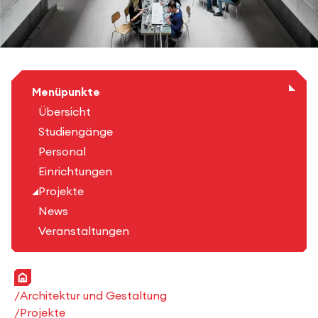
Menüpunkte
Übersicht
Studiengänge
Personal
Einrichtungen
Projekte
News
Veranstaltungen
Startseite
Architektur und Gestaltung
Projekte