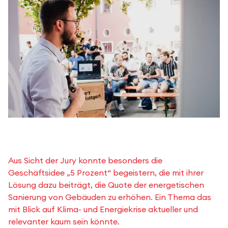
Aus Sicht der Jury konnte besonders die
Geschäftsidee „5 Prozent“ begeistern, die mit ihrer
Lösung dazu beiträgt, die Quote der energetischen
Sanierung von Gebäuden zu erhöhen. Ein Thema das
mit Blick auf Klima- und Energiekrise aktueller und
relevanter kaum sein könnte.