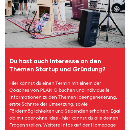
Du hast auch Interesse an den
Themen Startup und Gründung?
Hier
kannst du einen Termin mit einem der
Coaches von PLAN G buchen und individuelle
Informationen zu den Themen Ideengenerierung,
erste Schritte der Umsetzung, sowie
Fördermöglichkeiten und Stipendien erhalten. Egal
ob mit oder ohne Idee - hier kannst du alle deinen
Fragen stellen. Weitere Infos auf der
Homepage