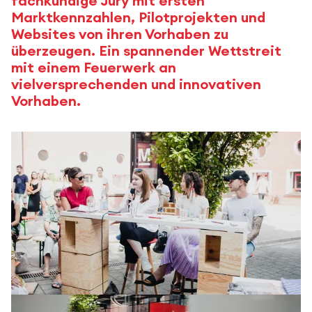
fachkundige Jury mit ersten
Marktkennzahlen, Pilotprojekten und
Websites von ihren Vorhaben zu
überzeugen. Ein spannender Wettstreit
mit einem Feuerwerk an
vielversprechenden und innovativen
Vorhaben.