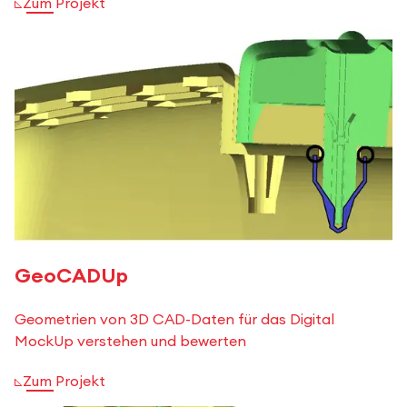
Zum Projekt
GeoCADUp
Geometrien von 3D CAD-Daten für das Digital
MockUp verstehen und bewerten
Zum Projekt