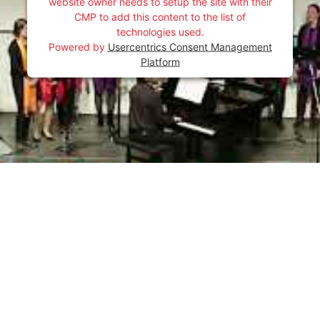
website owner needs to setup the site with their
CMP to add this content to the list of
technologies used.
Powered by
Usercentrics Consent Management
Platform