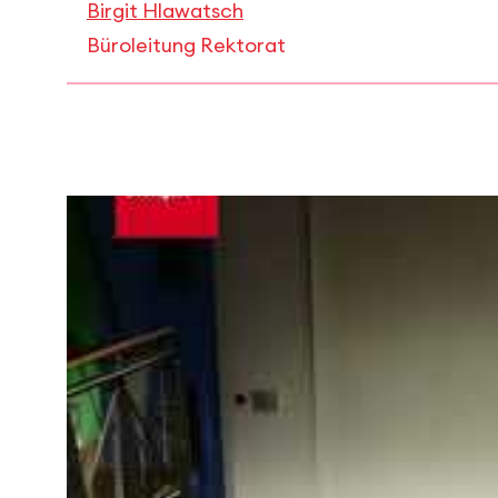
Birgit Hlawatsch
Büroleitung Rektorat