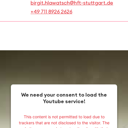
birgit.hlawatsch@hft-stuttgart.de
+49 711 8926 2626
We need your consent to load the
Youtube service!
This content is not permitted to load due to
trackers that are not disclosed to the visitor. The