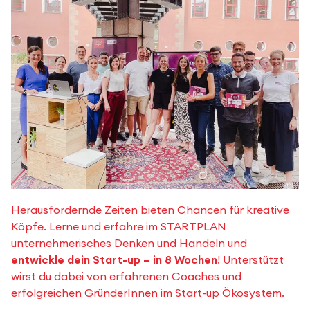
Herausfordernde Zeiten bieten Chancen für kreative
Köpfe. Lerne und erfahre im STARTPLAN
unternehmerisches Denken und Handeln und
entwickle dein Start-up – in 8 Wochen
! Unterstützt
wirst du dabei von erfahrenen Coaches und
erfolgreichen Gründer­Innen im Start-up Ökosystem.