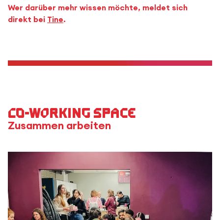
Wer darüber mehr wissen möchte, meldet sich
direkt bei
Tine
.
Co-Working Space
Zusammen arbeiten