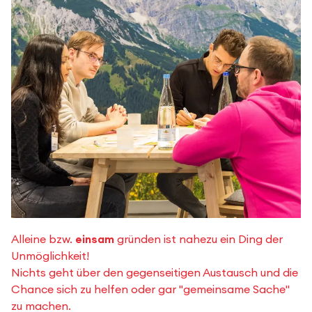
Alleine bzw.
einsam
gründen ist nahezu ein Ding der
Unmöglichkeit!
Nichts geht über den gegenseitigen Austausch und die
Chance sich zu helfen oder gar "gemeinsame Sache"
zu machen.