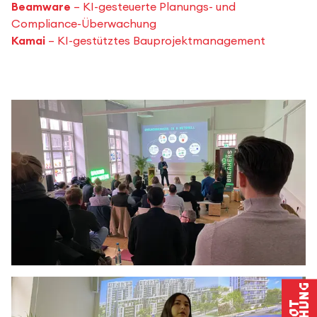
Beamware
– KI-gesteuerte Planungs- und
Compliance-Überwachung
Kamai
– KI-gestütztes Bauprojektmanagement