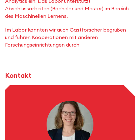
Analytics ein. Das Labor unterstützt
Abschlussarbeiten (Bachelor und Master) im Bereich
des Maschinellen Lernens.
Im Labor konnten wir auch Gastforscher begrüßen
und führen Kooperationen mit anderen
Forschungseinrichtungen durch.
Kontakt