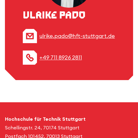
Ulrike Pado
ulrike.pado@hft-stuttgart.de
+49 711 8926 2811
Hochschule für Technik Stuttgart
Schellingstr. 24, 70174 Stuttgart
Postfach 101452, 70013 Stuttgart