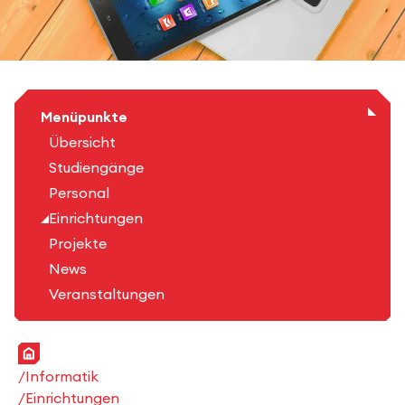
Menüpunkte
Übersicht
Studiengänge
Personal
Einrichtungen
Projekte
News
Veranstaltungen
Startseite
Informatik
Einrichtungen