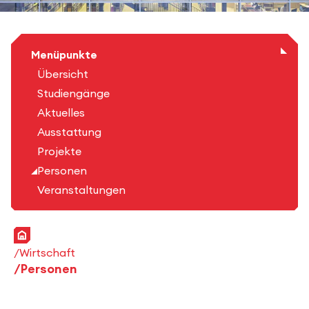
Menüpunkte
Übersicht
Studiengänge
Aktuelles
Ausstattung
Projekte
Personen
Veranstaltungen
Startseite
Wirtschaft
Personen