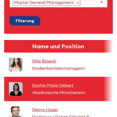
Master General Management
×
Filterung
Name und Position
Silke Boseck
Studienbetriebsmanagerin
Sophie Marie Gebert
Akademische Mitarbeiterin
Georg Hauer
Professor / Dekan Fakultät B