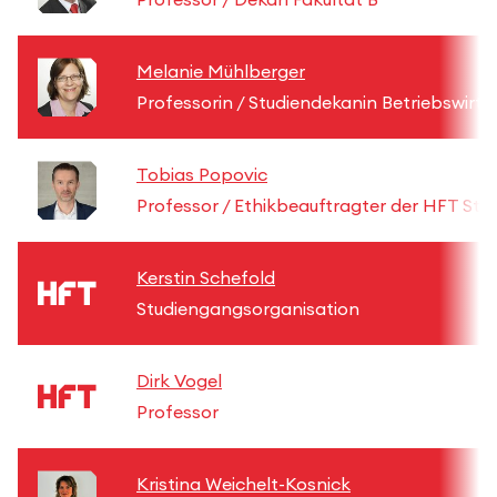
Melanie Mühlberger
Professorin / Studiendekanin Betriebswirts
Tobias Popovic
Professor / Ethikbeauftragter der HFT Stu
Kerstin Schefold
Studiengangsorganisation
Dirk Vogel
Professor
Kristina Weichelt-Kosnick