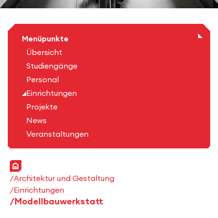
Menüpunkte
Übersicht
Studiengänge
Personal
Einrichtungen
Projekte
News
Veranstaltungen
Startseite
Architektur und Gestaltung
Einrichtungen
Modellbauwerkstatt