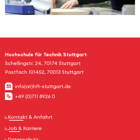
Hochschule für Technik Stuttgart
Schellingstr. 24, 70174 Stuttgart
Postfach 101452, 70013 Stuttgart
info(at)hft-stuttgart.de
+49 (0)711 8926 0
Kontakt & Anfahrt
Job & Karriere
Datenschutz